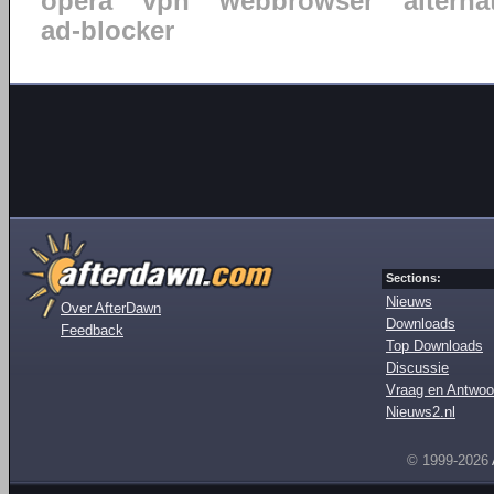
opera
vpn
webbrowser
alterna
ad-blocker
Sections:
Nieuws
Over AfterDawn
Downloads
Feedback
Top Downloads
Discussie
Vraag en Antwoo
Nieuws2.nl
© 1999-2026