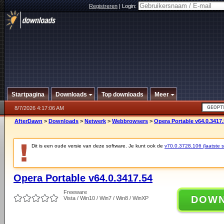
Registreren
|
Login:
Startpagina
Downloads
Top downloads
Meer
8/7/2026 4:17:06 AM
AfterDawn
>
Downloads
>
Netwerk
>
Webbrowsers
>
Opera Portable v64.0.3417
Dit is een oude versie van deze software. Je kunt ook de
v70.0.3728.106 (laatste st
Opera Portable v64.0.3417.54
Freeware
DOW
Vista / Win10 / Win7 / Win8 / WinXP