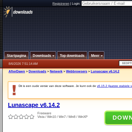
Registreren
|
Login:
Startpagina
Downloads
Top downloads
Meer
8/6/2026 7:51:14 AM
AfterDawn
>
Downloads
>
Netwerk
>
Webbrowsers
>
Lunascape v6.14.2
Dit is een oude versie van deze software. Je kunt ook de
v6.15.2 (laatste stabiele v
Lunascape v6.14.2
Freeware
DOW
Vista / Win10 / Win7 / Win8 / WinXP