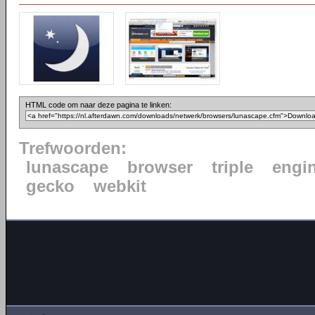
HTML code om naar deze pagina te linken:
Trefwoorden:
lunascape
browser
triple
engi
gecko
webkit