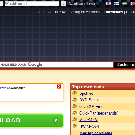
|
Wachtwoord kwijt
AfterDawn
|
Nieuws
|
Vraag en Antwoord
|
Downloads
|
Discu
Top downloads
X
ersie)
downloaden.
Spotnet
DVD Shrink
coverXP Free
QuickPar (nederlands)
NLOAD
MakeMKV
HWiNFO64
Meer top downloads