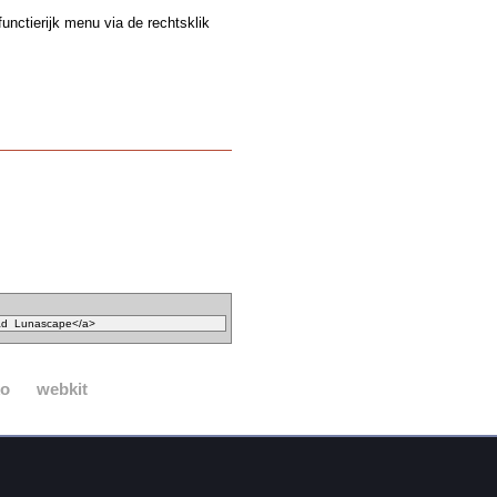
unctierijk menu via de rechtsklik
ko
webkit