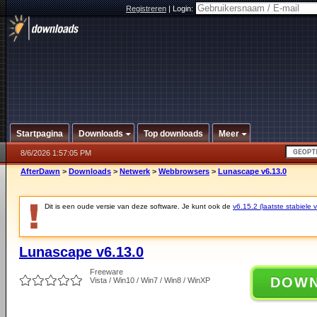
Registreren
|
Login:
Startpagina
Downloads
Top downloads
Meer
8/6/2026 1:57:05 PM
AfterDawn
>
Downloads
>
Netwerk
>
Webbrowsers
>
Lunascape v6.13.0
Dit is een oude versie van deze software. Je kunt ook de
v6.15.2 (laatste stabiele v
Lunascape v6.13.0
Freeware
DOW
Vista / Win10 / Win7 / Win8 / WinXP