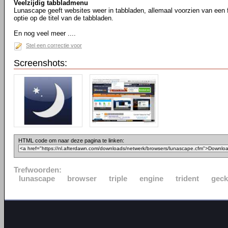
Veelzijdig tabbladmenu
Lunascape geeft websites weer in tabbladen, allemaal voorzien van een f
optie op de titel van de tabbladen.
En nog veel meer ....
Stel een correctie voor
Screenshots:
HTML code om naar deze pagina te linken:
Trefwoorden:
lunascape
browser
triple
engine
trident
gec