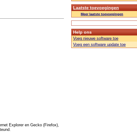
Laatste toevoegingen
Meer laatste toevoegingen
Help ons
Voeg nieuwe software toe
Voeg een software update toe
ernet Explorer en Gecko (Firefox),
teund.