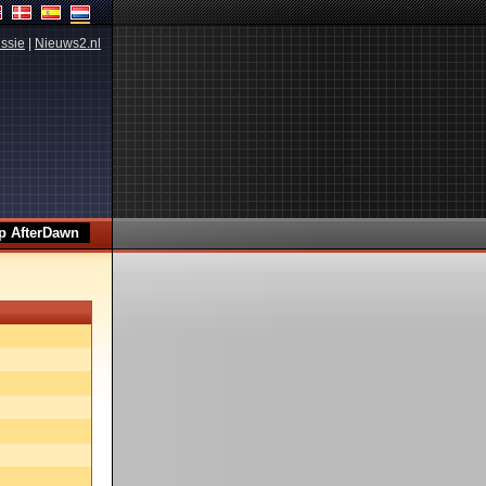
ssie
|
Nieuws2.nl