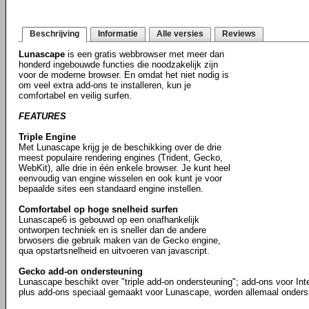
Beschrijving
Informatie
Alle versies
Reviews
Lunascape
is een gratis webbrowser met meer dan
honderd ingebouwde functies die noodzakelijk zijn
voor de moderne browser. En omdat het niet nodig is
om veel extra add-ons te installeren, kun je
comfortabel en veilig surfen.
FEATURES
Triple Engine
Met Lunascape krijg je de beschikking over de drie
meest populaire rendering engines (Trident, Gecko,
WebKit), alle drie in één enkele browser. Je kunt heel
eenvoudig van engine wisselen en ook kunt je voor
bepaalde sites een standaard engine instellen.
Comfortabel op hoge snelheid surfen
Lunascape6 is gebouwd op een onafhankelijk
ontworpen techniek en is sneller dan de andere
brwosers die gebruik maken van de Gecko engine,
qua opstartsnelheid en uitvoeren van javascript.
Gecko add-on ondersteuning
Lunascape beschikt over "triple add-on ondersteuning"; add-ons voor Int
plus add-ons speciaal gemaakt voor Lunascape, worden allemaal onders