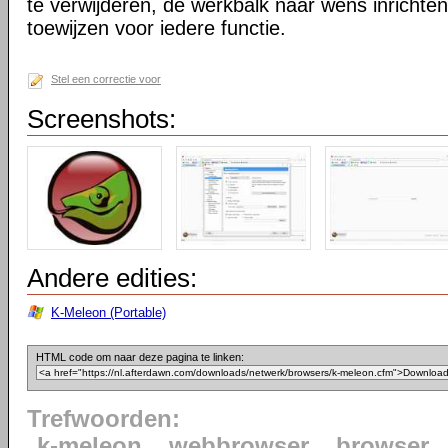
te verwijderen, de werkbalk naar wens inrichte
toewijzen voor iedere functie.
Stel een correctie voor
Screenshots:
Andere edities:
K-Meleon (Portable)
HTML code om naar deze pagina te linken:
Trefwoorden:
k-meleon
webbrowser
browser