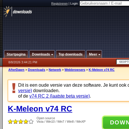
Registreren
|
Login:
Startpagina
Downloads
Top downloads
Meer
8/8/2026 3:44:21 PM
AfterDawn
>
Downloads
>
Netwerk
>
Webbrowsers
>
K-Meleon v74 RC
Dit is een oude versie van deze software. Je kunt ook
versie)
downloaden.
of de
v74 RC 2 (laatste beta versie)
.
K-Meleon v74 RC
Open source
DOW
Vista / Win10 / Win7 / Win8 / WinXP