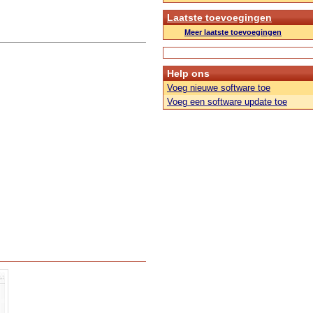
Laatste toevoegingen
Meer laatste toevoegingen
Help ons
Voeg nieuwe software toe
Voeg een software update toe