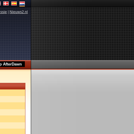
ssie
|
Nieuws2.nl