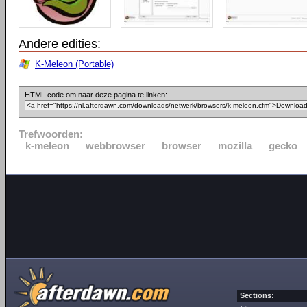
Andere edities:
K-Meleon (Portable)
HTML code om naar deze pagina te linken:
Trefwoorden:
k-meleon
webbrowser
browser
mozilla
gecko
Sections: