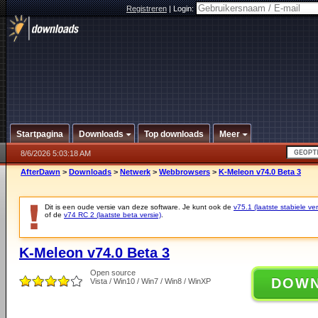
Registreren
|
Login:
Startpagina
Downloads
Top downloads
Meer
8/6/2026 5:03:18 AM
AfterDawn
>
Downloads
>
Netwerk
>
Webbrowsers
>
K-Meleon v74.0 Beta 3
Dit is een oude versie van deze software. Je kunt ook de
v75.1 (laatste stabiele ver
of de
v74 RC 2 (laatste beta versie)
.
K-Meleon v74.0 Beta 3
Open source
DOW
Vista / Win10 / Win7 / Win8 / WinXP