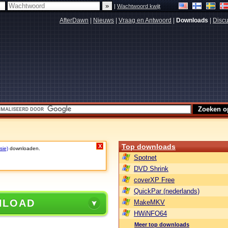
|
Wachtwoord kwijt
AfterDawn
|
Nieuws
|
Vraag en Antwoord
|
Downloads
|
Discu
Top downloads
X
sie)
downloaden.
Spotnet
DVD Shrink
coverXP Free
QuickPar (nederlands)
NLOAD
MakeMKV
HWiNFO64
Meer top downloads