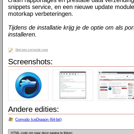
crash rapportages en prestatie data verzending
snippets service, en een nieuwe update modul
motorkap verbeteringen.
Tijdens de installatie krijg je de optie om als por
installeren.
Stel een correctie voor
Screenshots:
Andere edities:
Comodo IceDragon (64-bit)
HTML code om naar deze pagina te linken: