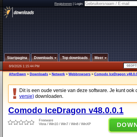
Registreren
|
Login:
Startpagina
Downloads
Top downloads
Meer
8/9/2026 1:15:44 PM
AfterDawn
>
Downloads
>
Netwerk
>
Webbrowsers
>
Comodo IceDragon v48.0.0
Dit is een oude versie van deze software. Je kunt ook
versie)
downloaden.
Comodo IceDragon v48.0.0.1
Freeware
DOW
Vista / Win10 / Win7 / Win8 / WinXP