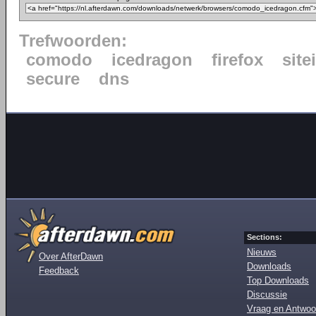
Trefwoorden:
comodo
icedragon
firefox
site
secure
dns
Sections:
Nieuws
Over AfterDawn
Downloads
Feedback
Top Downloads
Discussie
Vraag en Antwoo