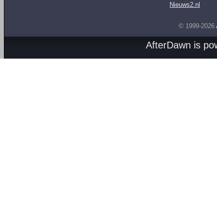
Nieuws2.nl
© 1999-2026
AfterDawn is p