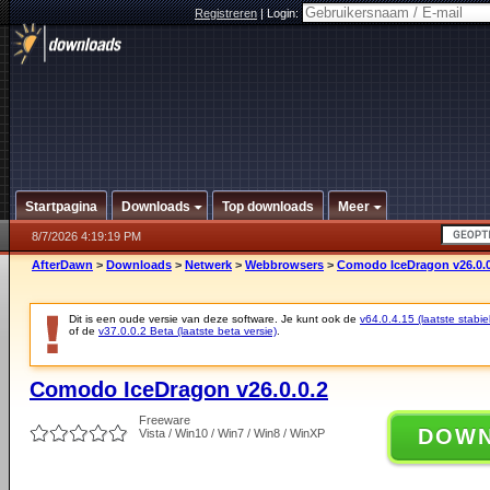
Registreren
|
Login:
Startpagina
Downloads
Top downloads
Meer
8/7/2026 4:19:19 PM
AfterDawn
>
Downloads
>
Netwerk
>
Webbrowsers
>
Comodo IceDragon v26.0.0
Dit is een oude versie van deze software. Je kunt ook de
v64.0.4.15 (laatste stabie
of de
v37.0.0.2 Beta (laatste beta versie)
.
Comodo IceDragon v26.0.0.2
Freeware
DOW
Vista / Win10 / Win7 / Win8 / WinXP