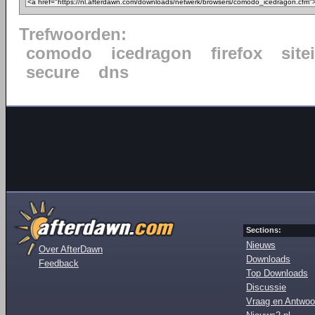
Trefwoorden:
comodo
icedragon
firefox
site
secure
dns
Sections:
Nieuws
Over AfterDawn
Downloads
Feedback
Top Downloads
Discussie
Vraag en Antwoo