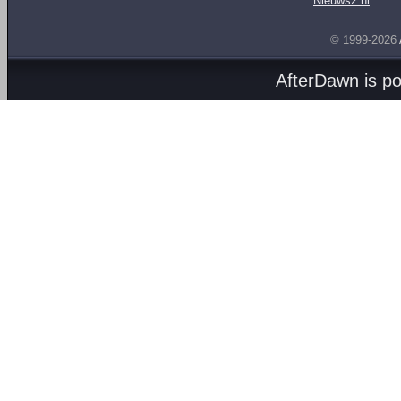
Nieuws2.nl
© 1999-2026
AfterDawn is p