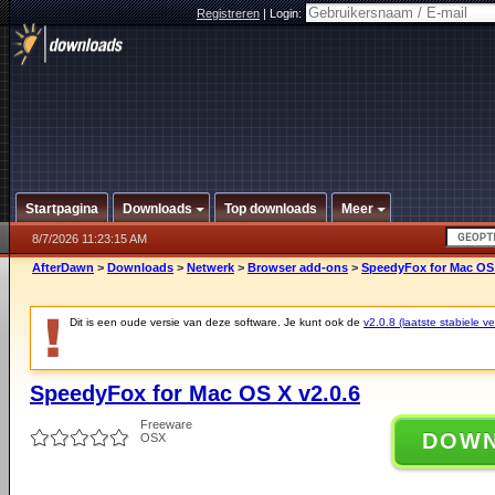
Registreren
|
Login:
Startpagina
Downloads
Top downloads
Meer
8/7/2026 11:23:15 AM
AfterDawn
>
Downloads
>
Netwerk
>
Browser add-ons
>
SpeedyFox for Mac OS 
Dit is een oude versie van deze software. Je kunt ook de
v2.0.8 (laatste stabiele ve
SpeedyFox for Mac OS X v2.0.6
Freeware
DOW
OSX