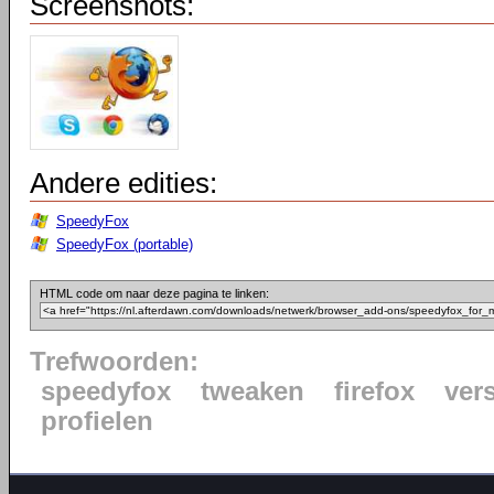
Screenshots:
Andere edities:
SpeedyFox
SpeedyFox (portable)
HTML code om naar deze pagina te linken:
Trefwoorden:
speedyfox
tweaken
firefox
ver
profielen