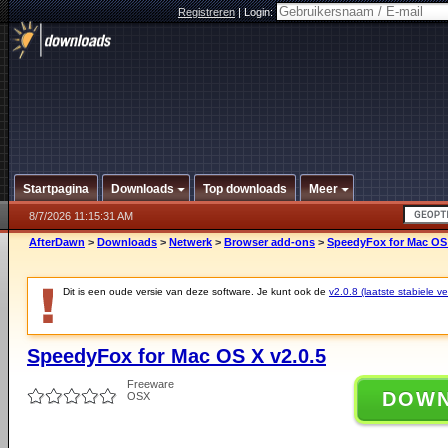
Registreren
|
Login:
Startpagina
Downloads
Top downloads
Meer
8/7/2026 11:15:31 AM
AfterDawn
>
Downloads
>
Netwerk
>
Browser add-ons
>
SpeedyFox for Mac OS 
Dit is een oude versie van deze software. Je kunt ook de
v2.0.8 (laatste stabiele ve
SpeedyFox for Mac OS X v2.0.5
Freeware
DOW
OSX