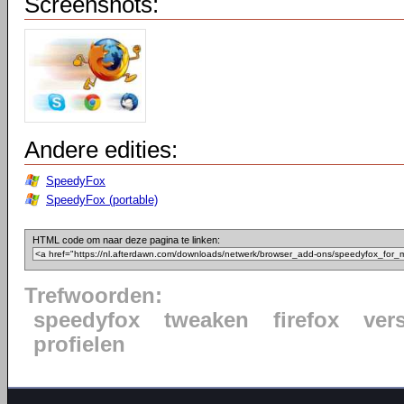
Screenshots:
Andere edities:
SpeedyFox
SpeedyFox (portable)
HTML code om naar deze pagina te linken:
Trefwoorden:
speedyfox
tweaken
firefox
ver
profielen