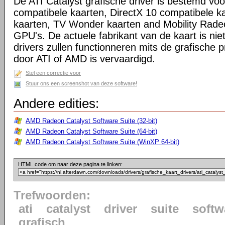
De ATI Catalyst grafische driver is bestemd voo
compatibele kaarten, DirectX 10 compatibele k
kaarten, TV Wonder kaarten and Mobility Rade
GPU's. De actuele fabrikant van de kaart is niet
drivers zullen functionneren mits de grafische p
door ATI of AMD is vervaardigd.
Stel een correctie voor
Stuur ons een screenshot van deze software!
Andere edities:
AMD Radeon Catalyst Software Suite (32-bit)
AMD Radeon Catalyst Software Suite (64-bit)
AMD Radeon Catalyst Software Suite (WinXP 64-bit)
HTML code om naar deze pagina te linken:
Trefwoorden:
ati
catalyst
driver
suite
softw
grafisch