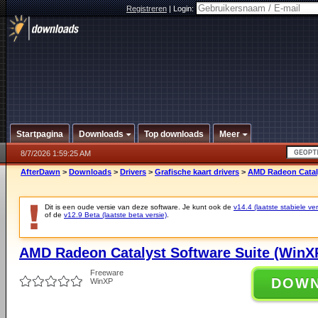
Registreren
|
Login:
Startpagina
Downloads
Top downloads
Meer
8/7/2026 1:59:25 AM
AfterDawn
>
Downloads
>
Drivers
>
Grafische kaart drivers
>
AMD Radeon Catalys
Dit is een oude versie van deze software. Je kunt ook de
v14.4 (laatste stabiele ver
of de
v12.9 Beta (laatste beta versie)
.
AMD Radeon Catalyst Software Suite (WinXP 
Freeware
DOW
WinXP