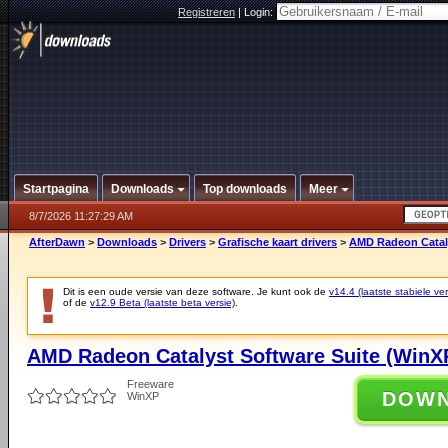
Registreren
|
Login:
Startpagina
Downloads
Top downloads
Meer
8/7/2026 11:27:29 AM
AfterDawn
>
Downloads
>
Drivers
>
Grafische kaart drivers
>
AMD Radeon Catalys
Dit is een oude versie van deze software. Je kunt ook de
v14.4 (laatste stabiele ver
of de
v12.9 Beta (laatste beta versie)
.
AMD Radeon Catalyst Software Suite (WinXP 
Freeware
DOW
WinXP