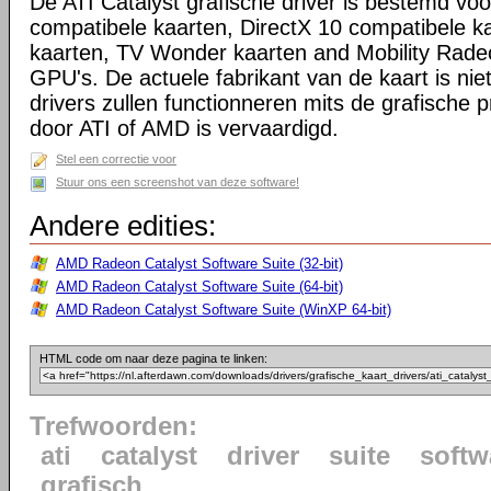
De ATI Catalyst grafische driver is bestemd voo
compatibele kaarten, DirectX 10 compatibele k
kaarten, TV Wonder kaarten and Mobility Rade
GPU's. De actuele fabrikant van de kaart is niet
drivers zullen functionneren mits de grafische p
door ATI of AMD is vervaardigd.
Stel een correctie voor
Stuur ons een screenshot van deze software!
Andere edities:
AMD Radeon Catalyst Software Suite (32-bit)
AMD Radeon Catalyst Software Suite (64-bit)
AMD Radeon Catalyst Software Suite (WinXP 64-bit)
HTML code om naar deze pagina te linken:
Trefwoorden:
ati
catalyst
driver
suite
softw
grafisch