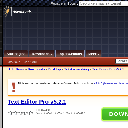
Registreren
|
Login:
Startpagina
Downloads
Top downloads
Meer
8/8/2026 1:25:44 AM
AfterDawn
>
Downloads
>
Desktop
>
Tekstverwerking
>
Text Editor Pro v5.2.1
Dit is een oude versie van deze software. Je kunt ook de
v9.6.0 (laatste stabiele ve
Text Editor Pro v5.2.1
Freeware
DOW
Vista / Win10 / Win7 / Win8 / WinXP