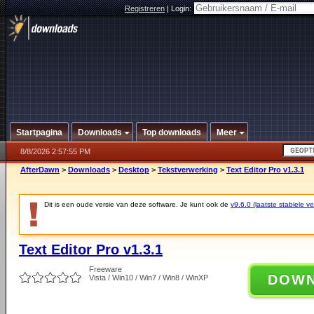
Registreren
|
Login:
Startpagina
Downloads
Top downloads
Meer
8/8/2026 2:57:55 PM
AfterDawn
>
Downloads
>
Desktop
>
Tekstverwerking
>
Text Editor Pro v1.3.1
Dit is een oude versie van deze software. Je kunt ook de
v9.6.0 (laatste stabiele ve
Text Editor Pro v1.3.1
Freeware
DOW
Vista / Win10 / Win7 / Win8 / WinXP