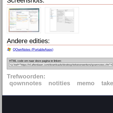
Screenshots:
Andere edities:
QOwnNotes (PortableApps)
HTML code om naar deze pagina te linken:
Trefwoorden:
qownnotes
notities
memo
take