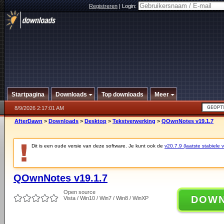
Registreren
|
Login:
Startpagina
Downloads
Top downloads
Meer
8/9/2026 2:17:01 AM
AfterDawn
>
Downloads
>
Desktop
>
Tekstverwerking
>
QOwnNotes v19.1.7
Dit is een oude versie van deze software. Je kunt ook de
v20.7.9 (laatste stabiele v
QOwnNotes v19.1.7
Open source
DOW
Vista / Win10 / Win7 / Win8 / WinXP