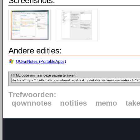
Screenshots:
Andere edities:
QOwnNotes (PortableApps)
HTML code om naar deze pagina te linken:
Trefwoorden:
qownnotes
notities
memo
take