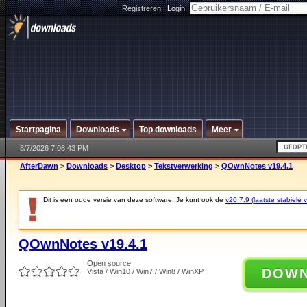
Registreren
|
Login:
Startpagina
Downloads
Top downloads
Meer
8/7/2026 7:08:43 PM
AfterDawn
>
Downloads
>
Desktop
>
Tekstverwerking
>
QOwnNotes v19.4.1
Dit is een oude versie van deze software. Je kunt ook de
v20.7.9 (laatste stabiele v
QOwnNotes v19.4.1
Open source
DOW
Vista / Win10 / Win7 / Win8 / WinXP