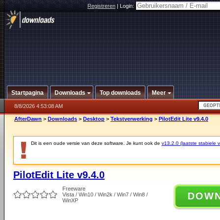
Registreren
|
Login:
Startpagina
Downloads
Top downloads
Meer
8/8/2026 4:53:08 AM
AfterDawn
>
Downloads
>
Desktop
>
Tekstverwerking
>
PilotEdit Lite v9.4.0
Dit is een oude versie van deze software. Je kunt ook de
v13.2.0 (laatste stabiele v
PilotEdit Lite v9.4.0
Freeware
DOW
Vista / Win10 / Win2k / Win7 / Win8 /
WinXP