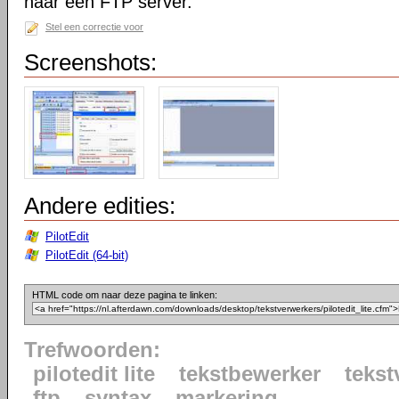
naar een FTP server.
Stel een correctie voor
Screenshots:
Andere edities:
PilotEdit
PilotEdit (64-bit)
HTML code om naar deze pagina te linken:
Trefwoorden:
pilotedit lite
tekstbewerker
tekst
ftp
syntax
markering