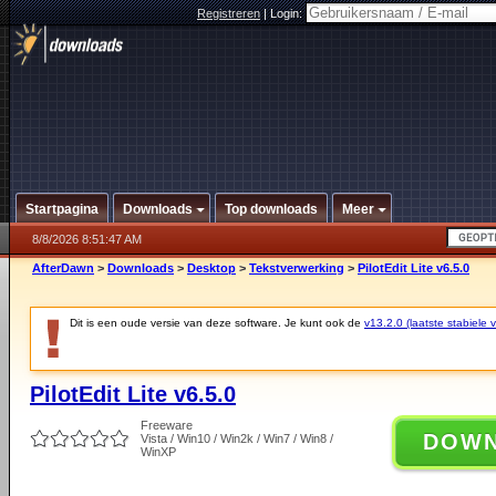
Registreren
|
Login:
Startpagina
Downloads
Top downloads
Meer
8/8/2026 8:51:47 AM
AfterDawn
>
Downloads
>
Desktop
>
Tekstverwerking
>
PilotEdit Lite v6.5.0
Dit is een oude versie van deze software. Je kunt ook de
v13.2.0 (laatste stabiele v
PilotEdit Lite v6.5.0
Freeware
DOW
Vista / Win10 / Win2k / Win7 / Win8 /
WinXP