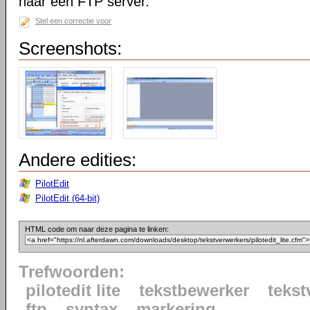
naar een FTP server.
Stel een correctie voor
Screenshots:
Andere edities:
PilotEdit
PilotEdit (64-bit)
HTML code om naar deze pagina te linken:
Trefwoorden:
pilotedit lite
tekstbewerker
tekst
ftp
syntax
markering