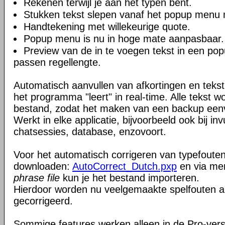
Rekenen terwijl je aan het typen bent.
Stukken tekst slepen vanaf het popup menu m
Handtekening met willekeurige quote.
Popup menu is nu in hoge mate aanpasbaar.
Preview van de in te voegen tekst in een po
passen regellengte.
Automatisch aanvullen van afkortingen en tekst 
het programma "leert" in real-time. Alle tekst w
bestand, zodat het maken van een backup eenv
Werkt in elke applicatie, bijvoorbeeld ook bij in
chatsessies, database, enzovoort.
Voor het automatisch corrigeren van typefouten
downloaden:
AutoCorrect_Dutch.pxp
en via m
phrase file
kun je het bestand importeren.
Hierdoor worden nu veelgemaakte spelfouten 
gecorrigeerd.
Sommige features werken alleen in de Pro-vers