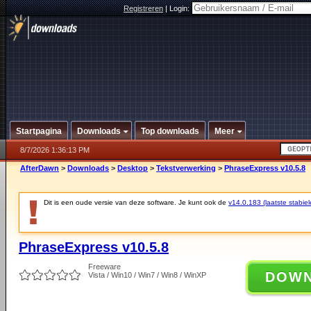
Registreren
|
Login:
Startpagina
Downloads
Top downloads
Meer
8/7/2026 1:36:13 PM
AfterDawn
>
Downloads
>
Desktop
>
Tekstverwerking
>
PhraseExpress v10.5.8
Dit is een oude versie van deze software. Je kunt ook de
v14.0.183 (laatste stabiel
PhraseExpress v10.5.8
Freeware
DOW
Vista / Win10 / Win7 / Win8 / WinXP