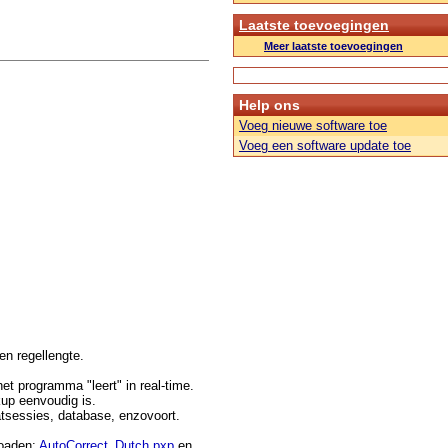
Laatste toevoegingen
Meer laatste toevoegingen
Help ons
Voeg nieuwe software toe
Voeg een software update toe
en regellengte.
et programma "leert" in real-time.
up eenvoudig is.
hatsessies, database, enzovoort.
loaden:
AutoCorrect_Dutch.pxp
en