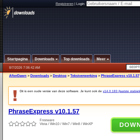
Registreren
|
Login:
Startpagina
Downloads
Top downloads
Meer
8/7/2026 7:06:42 AM
AfterDawn
>
Downloads
>
Desktop
>
Tekstverwerking
>
PhraseExpress v10.1.57
Dit is een oude versie van deze software. Je kunt ook de
v14.0.183 (laatste stabiel
PhraseExpress v10.1.57
Freeware
DOW
Vista / Win10 / Win7 / Win8 / WinXP