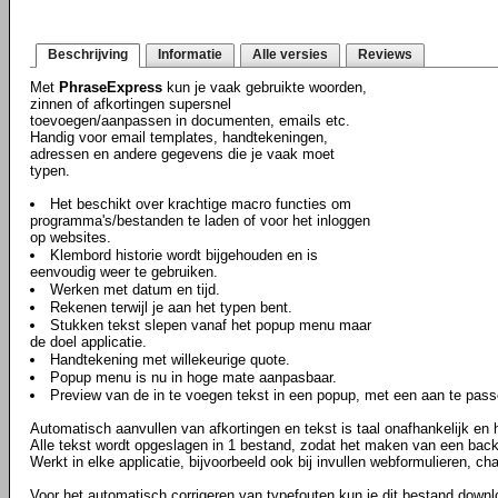
Beschrijving
Informatie
Alle versies
Reviews
Met
PhraseExpress
kun je vaak gebruikte woorden,
zinnen of afkortingen supersnel
toevoegen/aanpassen in documenten, emails etc.
Handig voor email templates, handtekeningen,
adressen en andere gegevens die je vaak moet
typen.
Het beschikt over krachtige macro functies om
programma's/bestanden te laden of voor het inloggen
op websites.
Klembord historie wordt bijgehouden en is
eenvoudig weer te gebruiken.
Werken met datum en tijd.
Rekenen terwijl je aan het typen bent.
Stukken tekst slepen vanaf het popup menu maar
de doel applicatie.
Handtekening met willekeurige quote.
Popup menu is nu in hoge mate aanpasbaar.
Preview van de in te voegen tekst in een popup, met een aan te pass
Automatisch aanvullen van afkortingen en tekst is taal onafhankelijk en h
Alle tekst wordt opgeslagen in 1 bestand, zodat het maken van een back
Werkt in elke applicatie, bijvoorbeeld ook bij invullen webformulieren, c
Voor het automatisch corrigeren van typefouten kun je dit bestand down