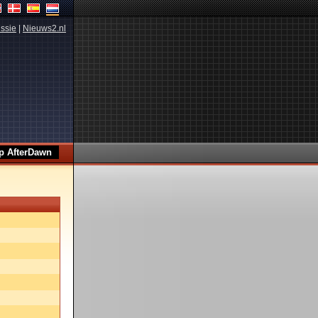
ssie
|
Nieuws2.nl