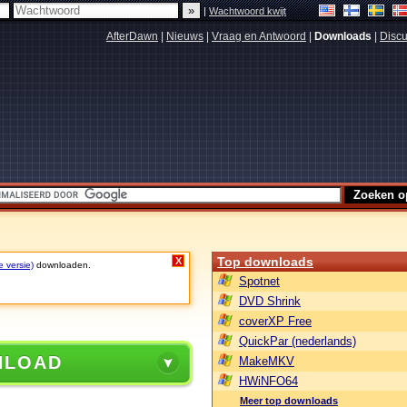
|
Wachtwoord kwijt
AfterDawn
|
Nieuws
|
Vraag en Antwoord
|
Downloads
|
Discu
Top downloads
X
e versie)
downloaden.
Spotnet
DVD Shrink
coverXP Free
QuickPar (nederlands)
NLOAD
MakeMKV
HWiNFO64
Meer top downloads