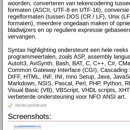
woorden, converteren van tekencodering tussen
formaten (ASCII, UTF-8 en UTF-16), conversie
regelformaten (tussen DOS (CR / LF), Unix (LF
formaten), meerdere ongedaan maken of opnie
bladwijzers en op reguliere expressie gebasee
vervangen.
Syntax highlighting ondersteunt een hele reeks 
programmeertalen, zoals ASP, assembly langua
AutoIt3, AviSynth, Bash, BAT, C, C++, C#, CMa
Common Gateway Interface (CGI), Cascading S
DIFF, HTML, INF, INI, Inno Setup, Java, JavaSc
Markdown, NSIS, Pascal, Perl, PHP, Python, R
Visual Basic (VB), VBScript, VHDL scripts, X
verbeterde ondersteuning voor NFO ANSI art.
Stel een correctie voor
Screenshots: