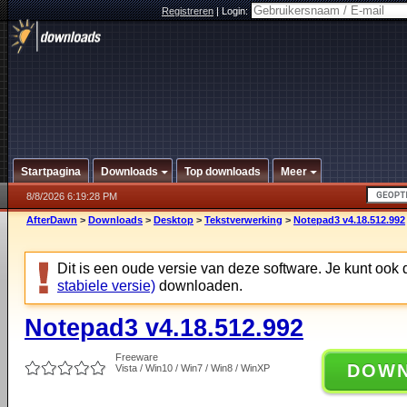
Registreren
|
Login:
Startpagina
Downloads
Top downloads
Meer
8/8/2026 6:19:28 PM
AfterDawn
>
Downloads
>
Desktop
>
Tekstverwerking
>
Notepad3 v4.18.512.992
Dit is een oude versie van deze software. Je kunt ook
stabiele versie)
downloaden.
Notepad3 v4.18.512.992
Freeware
DOW
Vista / Win10 / Win7 / Win8 / WinXP