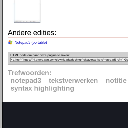
Andere edities:
Notepad3 (portable)
HTML code om naar deze pagina te linken:
Trefwoorden:
notepad3
tekstverwerken
notitie
syntax highlighting