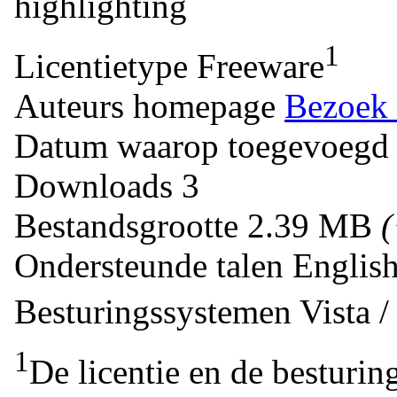
highlighting
1
Licentietype
Freeware
Auteurs homepage
Bezoek 
Datum waarop toegevoegd
Downloads
3
Bestandsgrootte
2.39 MB
Ondersteunde talen
Englis
Besturingssystemen
Vista 
1
De licentie en de besturin