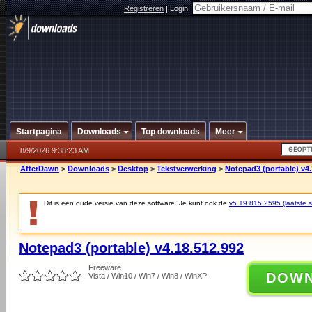
Registreren
|
Login:
Startpagina
Downloads
Top downloads
Meer
8/9/2026 9:38:23 AM
AfterDawn
>
Downloads
>
Desktop
>
Tekstverwerking
>
Notepad3 (portable) v4.
Dit is een oude versie van deze software. Je kunt ook de
v5.19.815.2595 (laatste st
Notepad3 (portable) v4.18.512.992
Freeware
DOW
Vista / Win10 / Win7 / Win8 / WinXP