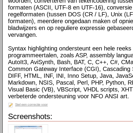
woorden, converteren van tekencodering tussen
formaten (ASCII, UTF-8 en UTF-16), conversie
regelformaten (tussen DOS (CR / LF), Unix (LF
formaten), meerdere ongedaan maken of opnie
bladwijzers en op reguliere expressie gebasee
vervangen.
Syntax highlighting ondersteunt een hele reeks 
programmeertalen, zoals ASP, assembly langua
AutoIt3, AviSynth, Bash, BAT, C, C++, C#, CMa
Common Gateway Interface (CGI), Cascading S
DIFF, HTML, INF, INI, Inno Setup, Java, JavaSc
Markdown, NSIS, Pascal, Perl, PHP, Python, R
Visual Basic (VB), VBScript, VHDL scripts, X
verbeterde ondersteuning voor NFO ANSI art.
Stel een correctie voor
Screenshots: