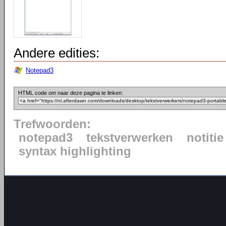
Andere edities:
Notepad3
HTML code om naar deze pagina te linken:
Trefwoorden:
notepad3
tekstverwerken
notitie
syntax highlighting