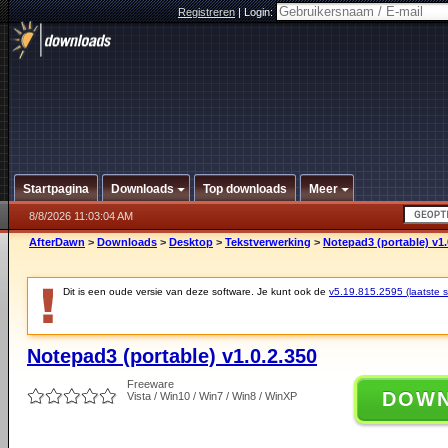
Registreren
|
Login:
Startpagina
Downloads
Top downloads
Meer
8/8/2026 11:03:04 AM
AfterDawn
>
Downloads
>
Desktop
>
Tekstverwerking
>
Notepad3 (portable) v1.
Dit is een oude versie van deze software. Je kunt ook de
v5.19.815.2595 (laatste st
Notepad3 (portable) v1.0.2.350
Freeware
DOW
Vista / Win10 / Win7 / Win8 / WinXP