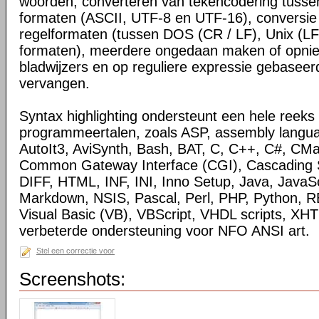
woorden, converteren van tekencodering tussen
formaten (ASCII, UTF-8 en UTF-16), conversie
regelformaten (tussen DOS (CR / LF), Unix (LF
formaten), meerdere ongedaan maken of opnie
bladwijzers en op reguliere expressie gebasee
vervangen.
Syntax highlighting ondersteunt een hele reeks 
programmeertalen, zoals ASP, assembly langua
AutoIt3, AviSynth, Bash, BAT, C, C++, C#, CMa
Common Gateway Interface (CGI), Cascading S
DIFF, HTML, INF, INI, Inno Setup, Java, JavaSc
Markdown, NSIS, Pascal, Perl, PHP, Python, R
Visual Basic (VB), VBScript, VHDL scripts, X
verbeterde ondersteuning voor NFO ANSI art.
Stel een correctie voor
Screenshots: