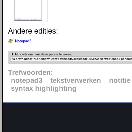
Andere edities:
Notepad3
HTML code om naar deze pagina te linken:
Trefwoorden:
notepad3
tekstverwerken
notitie
syntax highlighting