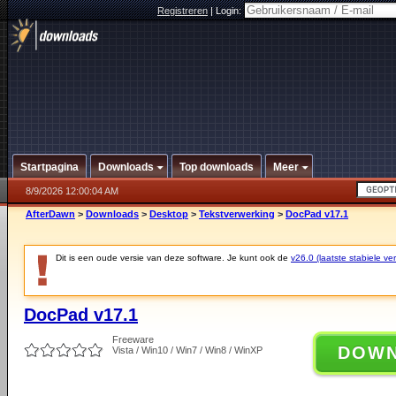
Registreren
|
Login:
Startpagina
Downloads
Top downloads
Meer
8/9/2026 12:00:04 AM
AfterDawn
>
Downloads
>
Desktop
>
Tekstverwerking
>
DocPad v17.1
Dit is een oude versie van deze software. Je kunt ook de
v26.0 (laatste stabiele ver
DocPad v17.1
Freeware
DOW
Vista / Win10 / Win7 / Win8 / WinXP