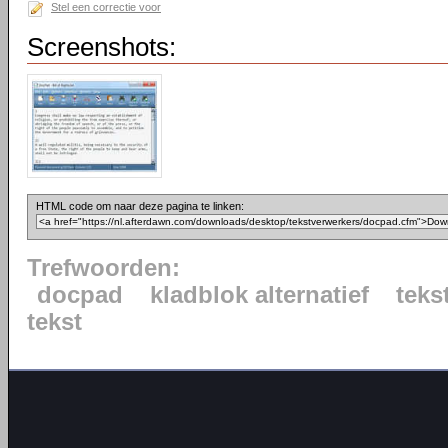
Stel een correctie voor
Screenshots:
HTML code om naar deze pagina te linken:
Trefwoorden:
docpad
kladblok alternatief
teks
tekst