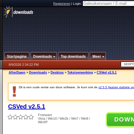
Registreren
|
Login:
Startpagina
Downloads
Top downloads
Meer
8/9/2026 2:34:22 PM
AfterDawn
>
Downloads
>
Desktop
>
Tekstverwerking
>
CSVed v2.5.1
Dit is een oude versie van deze software. Je kunt ook de
v2.5.5 (laatste stabiele ve
CSVed v2.5.1
Freeware
DOW
Vista / Win10 / Win2k / Win7 / Win8 /
WinXP