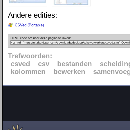
Andere edities:
CSVed (Portable)
HTML code om naar deze pagina te linken:
Trefwoorden:
csved
csv
bestanden
scheidin
kolommen
bewerken
samenvoe