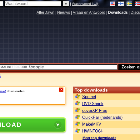
|
Wachtwoord kwijt
AfterDawn
|
Nieuws
|
Vraag en Antwoord
|
Downloads
|
Discu
1
Top downloads
X
rsie)
downloaden.
Spotnet
DVD Shrink
coverXP Free
QuickPar (nederlands)
NLOAD
MakeMKV
HWiNFO64
Meer top downloads