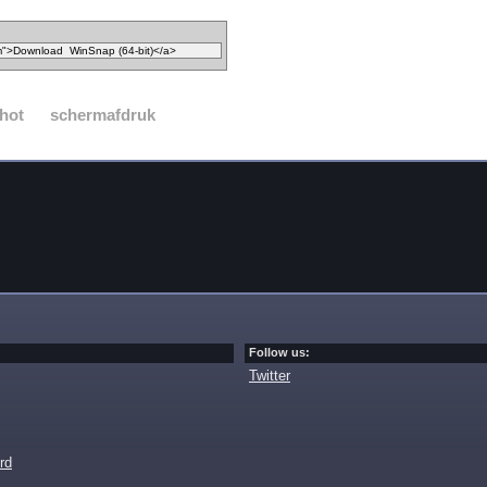
hot
schermafdruk
Follow us:
Twitter
rd