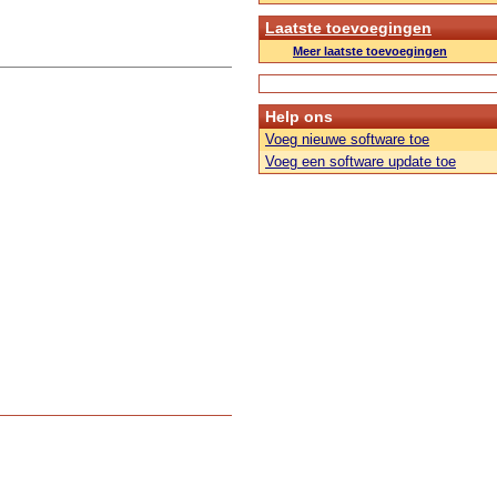
Laatste toevoegingen
Meer laatste toevoegingen
Help ons
Voeg nieuwe software toe
Voeg een software update toe