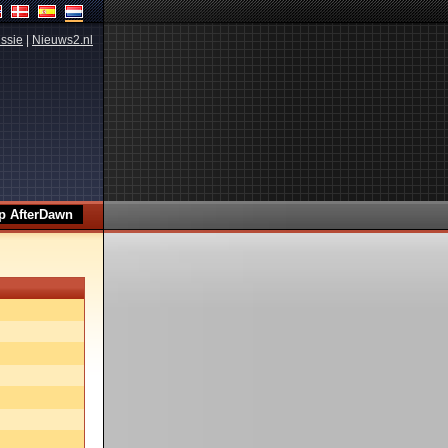
ssie
|
Nieuws2.nl