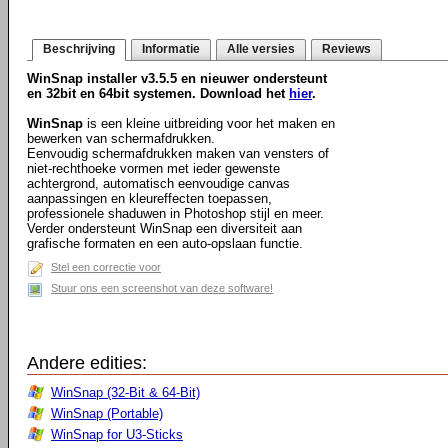
Beschrijving
Informatie
Alle versies
Reviews
WinSnap installer v3.5.5 en nieuwer ondersteunt
en 32bit en 64bit systemen. Download het
hier
.
WinSnap
is een kleine uitbreiding voor het maken en
bewerken van schermafdrukken.
Eenvoudig schermafdrukken maken van vensters of
niet-rechthoeke vormen met ieder gewenste
achtergrond, automatisch eenvoudige canvas
aanpassingen en kleureffecten toepassen,
professionele shaduwen in Photoshop stijl en meer.
Verder ondersteunt WinSnap een diversiteit aan
grafische formaten en een auto-opslaan functie.
Stel een correctie voor
Stuur ons een screenshot van deze software!
Andere edities:
WinSnap (32-Bit & 64-Bit)
WinSnap (Portable)
WinSnap for U3-Sticks