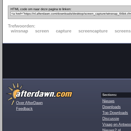
HTML code om naar deze pagina te linken:
Trefwoorden:
winsnap
screen
capture
screencapture
screens
Sections:
Nieuws
Over AfterDawn
Downloads
Feedback
Top Downloads
Discussie
Vraag en Antwoo
Nieuws2.nl