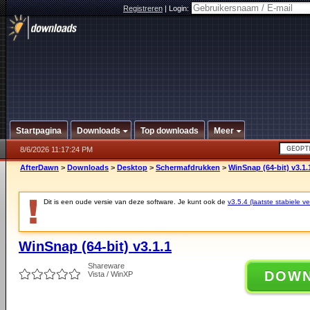
Registreren
|
Login:
Startpagina
Downloads
Top downloads
Meer
8/6/2026 11:17:24 PM
AfterDawn
>
Downloads
>
Desktop
>
Schermafdrukken
>
WinSnap (64-bit) v3.1.
Dit is een oude versie van deze software. Je kunt ook de
v3.5.4 (laatste stabiele ve
WinSnap (64-bit) v3.1.1
Shareware
DOW
Vista / WinXP