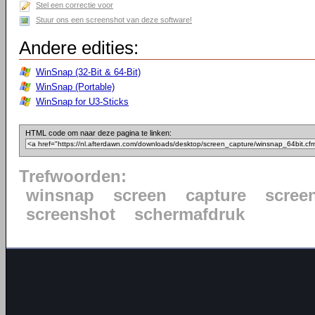
Stel een correctie voor
Stuur ons een screenshot van deze software!
Andere edities:
WinSnap (32-Bit & 64-Bit)
WinSnap (Portable)
WinSnap for U3-Sticks
HTML code om naar deze pagina te linken:
Trefwoorden:
winsnap
screen
capture
scree
screenshot
schermafdruk