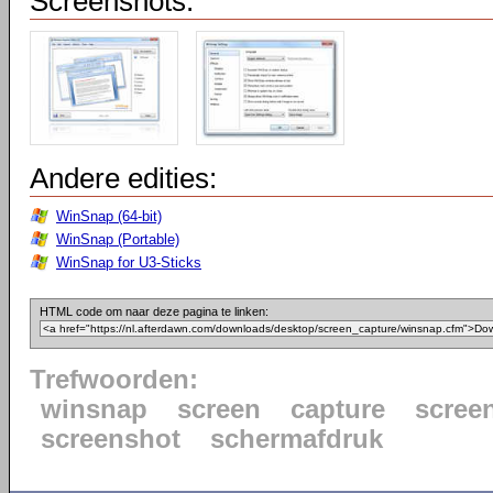
Screenshots:
Andere edities:
WinSnap (64-bit)
WinSnap (Portable)
WinSnap for U3-Sticks
HTML code om naar deze pagina te linken:
Trefwoorden:
winsnap
screen
capture
scree
screenshot
schermafdruk