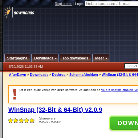
Registreren
|
Login:
Startpagina
Downloads
Top downloads
Meer
8/10/2026 11:03:33 AM
AfterDawn
>
Downloads
>
Desktop
>
Schermafdrukken
>
WinSnap (32-Bit & 64-B
Dit is een oude versie van deze software. Je kunt ook de
v4.5.5 (laatste stabiele ve
WinSnap (32-Bit & 64-Bit) v2.0.9
Shareware
DOW
Win2k / WinXP