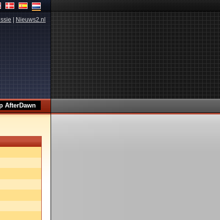
ssie
|
Nieuws2.nl