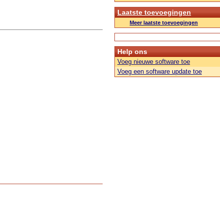
Laatste toevoegingen
Meer laatste toevoegingen
Help ons
Voeg nieuwe software toe
Voeg een software update toe