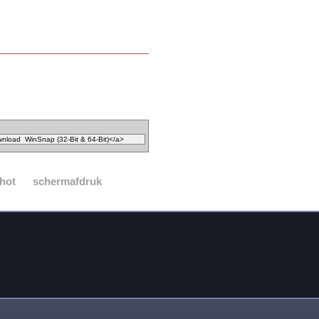
hot
schermafdruk