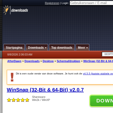
Registreren
|
Login:
Startpagina
Downloads
Top downloads
Meer
8/8/2026 2:06:03 AM
AfterDawn
>
Downloads
>
Desktop
>
Schermafdrukken
>
WinSnap (32-Bit & 64-B
Dit is een oude versie van deze software. Je kunt ook de
v4.5.5 (laatste stabiele ve
WinSnap (32-Bit & 64-Bit) v2.0.7
Shareware
DOW
Win2k / WinXP