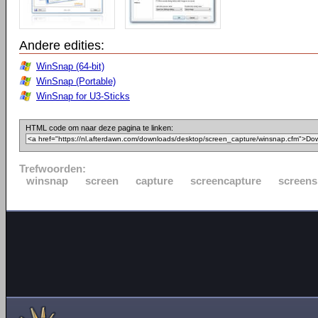
Andere edities:
WinSnap (64-bit)
WinSnap (Portable)
WinSnap for U3-Sticks
HTML code om naar deze pagina te linken:
Trefwoorden:
winsnap
screen
capture
screencapture
screens