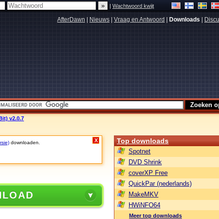
|
Wachtwoord kwijt
AfterDawn
|
Nieuws
|
Vraag en Antwoord
|
Downloads
|
Discu
it) v2.0.7
Top downloads
X
rsie)
downloaden.
Spotnet
DVD Shrink
coverXP Free
QuickPar (nederlands)
NLOAD
MakeMKV
HWiNFO64
Meer top downloads