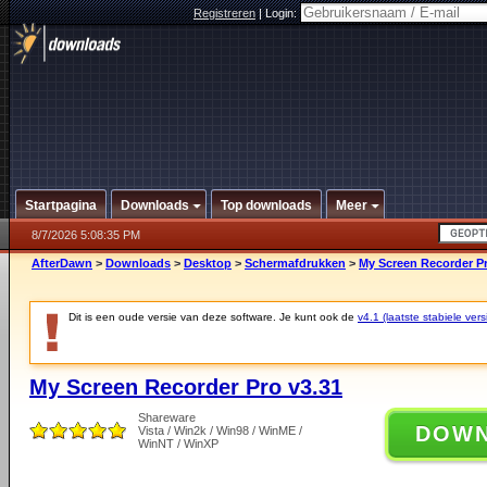
Registreren
|
Login:
Startpagina
Downloads
Top downloads
Meer
8/7/2026 5:08:35 PM
AfterDawn
>
Downloads
>
Desktop
>
Schermafdrukken
>
My Screen Recorder Pr
Dit is een oude versie van deze software. Je kunt ook de
v4.1 (laatste stabiele vers
My Screen Recorder Pro v3.31
Shareware
DOW
Vista / Win2k / Win98 / WinME /
WinNT / WinXP