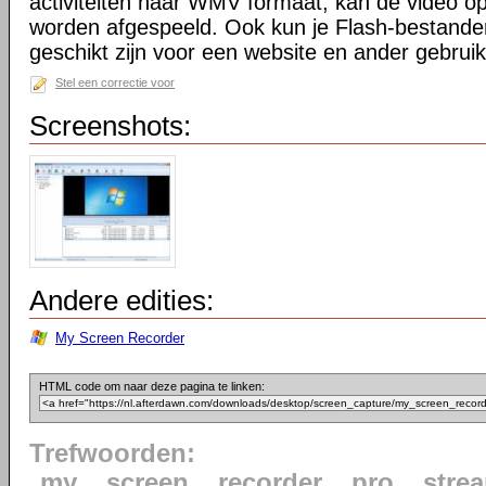
activiteiten naar WMV formaat, kan de video o
worden afgespeeld. Ook kun je Flash-bestande
geschikt zijn voor een website en ander gebruik 
Stel een correctie voor
Screenshots:
Andere edities:
My Screen Recorder
HTML code om naar deze pagina te linken:
Trefwoorden:
my
screen
recorder
pro
stre