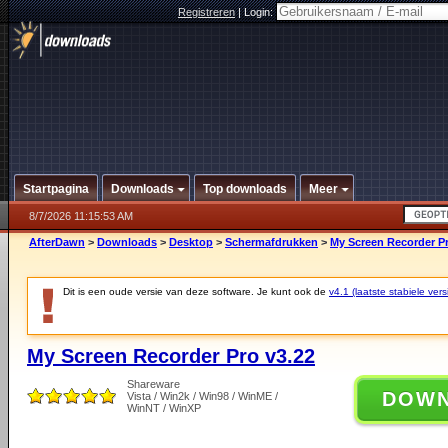
Registreren
|
Login:
Startpagina
Downloads
Top downloads
Meer
8/7/2026 11:15:53 AM
AfterDawn
>
Downloads
>
Desktop
>
Schermafdrukken
>
My Screen Recorder Pr
Dit is een oude versie van deze software. Je kunt ook de
v4.1 (laatste stabiele vers
My Screen Recorder Pro v3.22
Shareware
DOW
Vista / Win2k / Win98 / WinME /
WinNT / WinXP