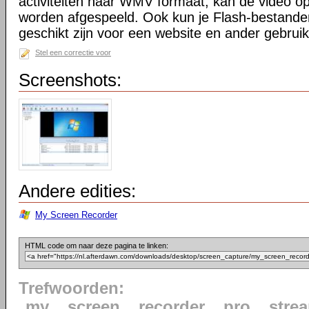
activiteiten naar WMV formaat, kan de video o
worden afgespeeld. Ook kun je Flash-bestande
geschikt zijn voor een website en ander gebruik 
Stel een correctie voor
Screenshots:
Andere edities:
My Screen Recorder
HTML code om naar deze pagina te linken:
Trefwoorden:
my
screen
recorder
pro
stre