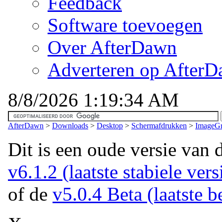
Feedback
Software toevoegen
Over AfterDawn
Adverteren op After
8/8/2026 1:19:34 AM
AfterDawn
>
Downloads
>
Desktop
>
Schermafdrukken
>
ImageGr
Dit is een oude versie van 
v6.1.2 (laatste stabiele vers
of de
v5.0.4 Beta (laatste b