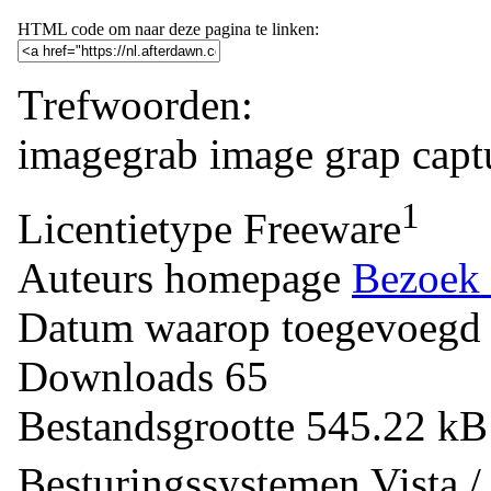
HTML code om naar deze pagina te linken:
Trefwoorden:
imagegrab
image
grap
capt
1
Licentietype
Freeware
Auteurs homepage
Bezoek 
Datum waarop toegevoegd
Downloads
65
Bestandsgrootte
545.22 k
Besturingssystemen
Vista 