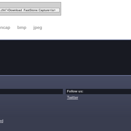
encap
bmp
jpeg
Follow us:
Twitter
rd