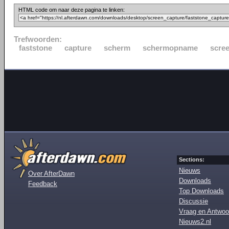
HTML code om naar deze pagina te linken:
Trefwoorden:
faststone
capture
scherm
schermopname
scre
Sections:
Nieuws
Over AfterDawn
Downloads
Feedback
Top Downloads
Discussie
Vraag en Antwoo
Nieuws2.nl