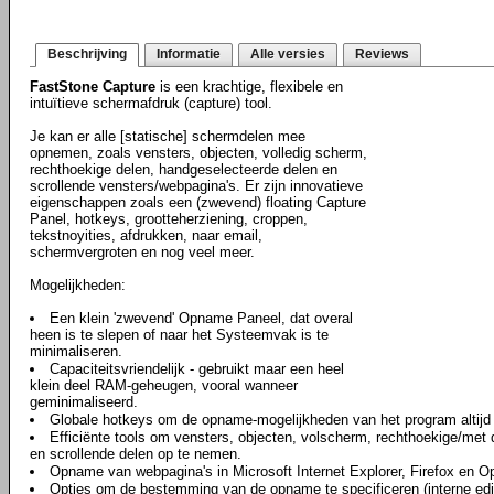
Beschrijving
Informatie
Alle versies
Reviews
FastStone Capture
is een krachtige, flexibele en
intuïtieve schermafdruk (capture) tool.
Je kan er alle [statische] schermdelen mee
opnemen, zoals vensters, objecten, volledig scherm,
rechthoekige delen, handgeselecteerde delen en
scrollende vensters/webpagina's. Er zijn innovatieve
eigenschappen zoals een (zwevend) floating Capture
Panel, hotkeys, grootteherziening, croppen,
tekstnoyities, afdrukken, naar email,
schermvergroten en nog veel meer.
Mogelijkheden:
Een klein 'zwevend' Opname Paneel, dat overal
heen is te slepen of naar het Systeemvak is te
minimaliseren.
Capaciteitsvriendelijk - gebruikt maar een heel
klein deel RAM-geheugen, vooral wanneer
geminimaliseerd.
Globale hotkeys om de opname-mogelijkheden van het program altijd e
Efficiënte tools om vensters, objecten, volscherm, rechthoekige/met
en scrollende delen op te nemen.
Opname van webpagina's in Microsoft Internet Explorer, Firefox en O
Opties om de bestemming van de opname te specificeren (interne edit