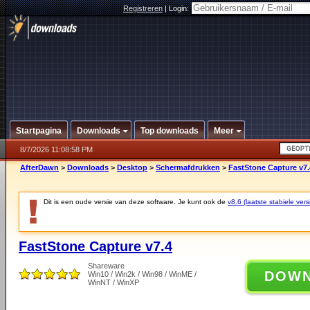
Registreren
|
Login:
Startpagina
Downloads
Top downloads
Meer
8/7/2026 11:08:58 PM
AfterDawn
>
Downloads
>
Desktop
>
Schermafdrukken
>
FastStone Capture v7.
Dit is een oude versie van deze software. Je kunt ook de
v8.6 (laatste stabiele vers
FastStone Capture v7.4
Shareware
DOW
Win10 / Win2k / Win98 / WinME /
WinNT / WinXP