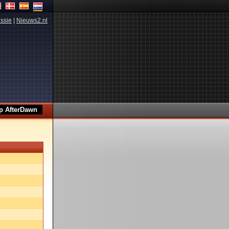
ssie
|
Nieuws2.nl