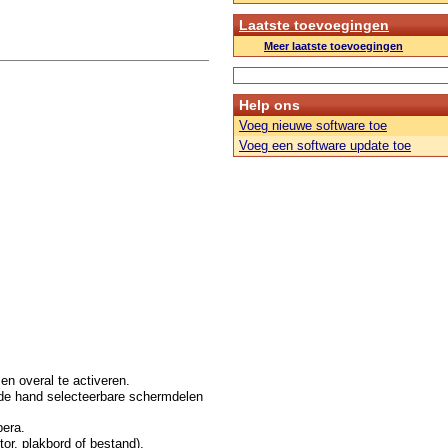
Laatste toevoegingen
Meer laatste toevoegingen
Help ons
Voeg nieuwe software toe
Voeg een software update toe
n overal te activeren.
 de hand selecteerbare schermdelen
pera.
or, plakbord of bestand),