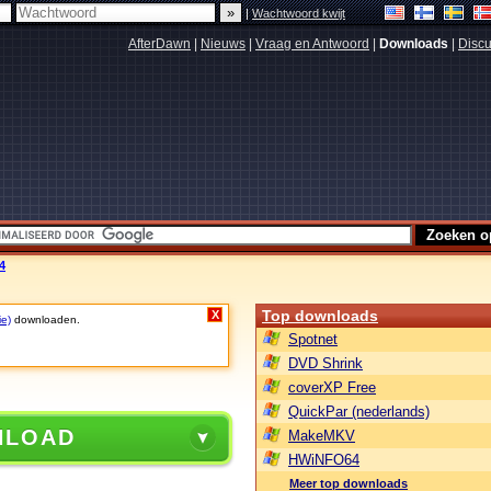
|
Wachtwoord kwijt
AfterDawn
|
Nieuws
|
Vraag en Antwoord
|
Downloads
|
Discu
4
Top downloads
X
ie)
downloaden.
Spotnet
DVD Shrink
coverXP Free
QuickPar (nederlands)
NLOAD
MakeMKV
HWiNFO64
Meer top downloads