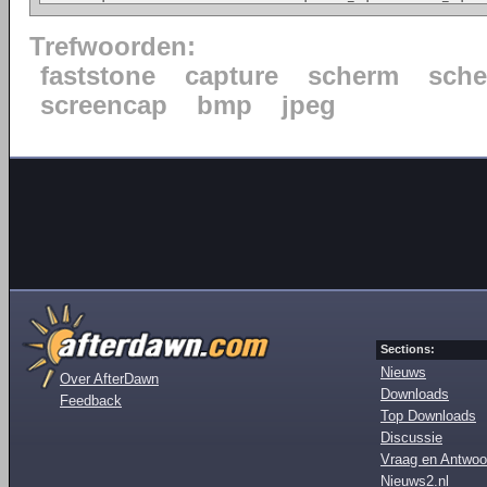
Trefwoorden:
faststone
capture
scherm
sch
screencap
bmp
jpeg
Sections:
Nieuws
Over AfterDawn
Downloads
Feedback
Top Downloads
Discussie
Vraag en Antwoo
Nieuws2.nl