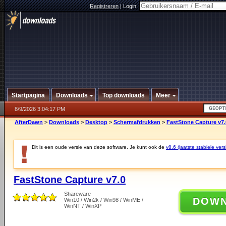
Registreren
|
Login:
Startpagina
Downloads
Top downloads
Meer
8/9/2026 3:04:17 PM
AfterDawn
>
Downloads
>
Desktop
>
Schermafdrukken
>
FastStone Capture v7.
Dit is een oude versie van deze software. Je kunt ook de
v8.6 (laatste stabiele vers
FastStone Capture v7.0
Shareware
DOW
Win10 / Win2k / Win98 / WinME /
WinNT / WinXP