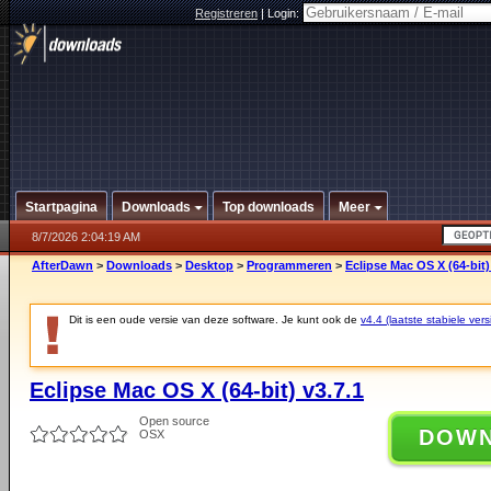
Registreren
|
Login:
Startpagina
Downloads
Top downloads
Meer
8/7/2026 2:04:19 AM
AfterDawn
>
Downloads
>
Desktop
>
Programmeren
>
Eclipse Mac OS X (64-bit)
Dit is een oude versie van deze software. Je kunt ook de
v4.4 (laatste stabiele vers
Eclipse Mac OS X (64-bit) v3.7.1
Open source
DOW
OSX