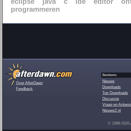
eclipse
java
c
ide
editor
on
programmeren
Sections:
Nieuws
Over AfterDawn
Downloads
Feedback
Top Downloads
Discussie
Vraag en Antwoo
Nieuws2.nl
© 1999-2026