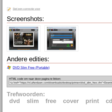
Stel een correctie voor
Screenshots:
Andere edities:
DVD Slim Free (Portable)
HTML code om naar deze pagina te linken:
Trefwoorden:
dvd
slim
free
cover
print
c