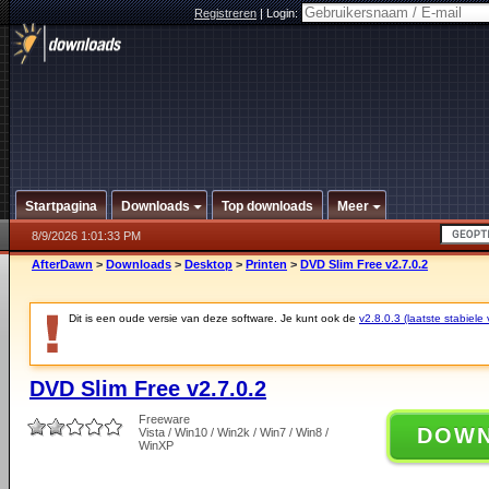
Registreren
|
Login:
Startpagina
Downloads
Top downloads
Meer
8/9/2026 1:01:33 PM
AfterDawn
>
Downloads
>
Desktop
>
Printen
>
DVD Slim Free v2.7.0.2
Dit is een oude versie van deze software. Je kunt ook de
v2.8.0.3 (laatste stabiele 
DVD Slim Free v2.7.0.2
Freeware
DOW
Vista / Win10 / Win2k / Win7 / Win8 /
WinXP