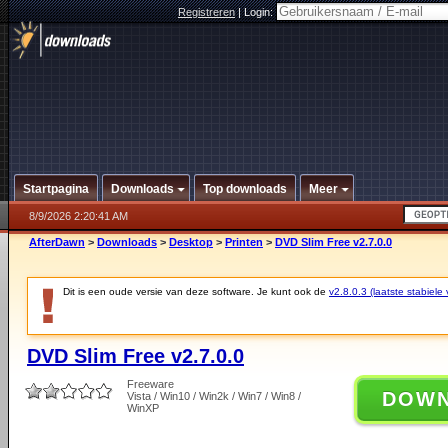
Registreren
|
Login:
Startpagina
Downloads
Top downloads
Meer
8/9/2026 2:20:41 AM
AfterDawn
>
Downloads
>
Desktop
>
Printen
>
DVD Slim Free v2.7.0.0
Dit is een oude versie van deze software. Je kunt ook de
v2.8.0.3 (laatste stabiele 
DVD Slim Free v2.7.0.0
Freeware
DOW
Vista / Win10 / Win2k / Win7 / Win8 /
WinXP