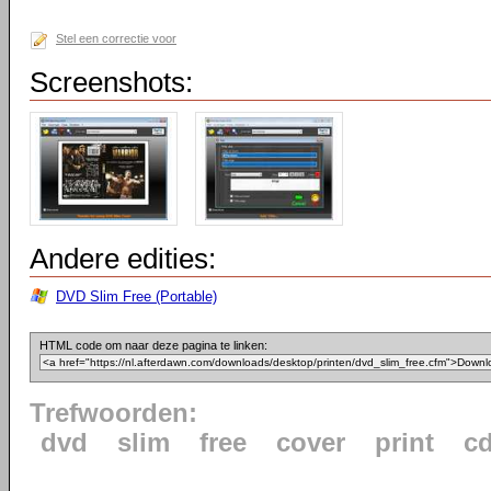
Stel een correctie voor
Screenshots:
Andere edities:
DVD Slim Free (Portable)
HTML code om naar deze pagina te linken:
Trefwoorden:
dvd
slim
free
cover
print
c