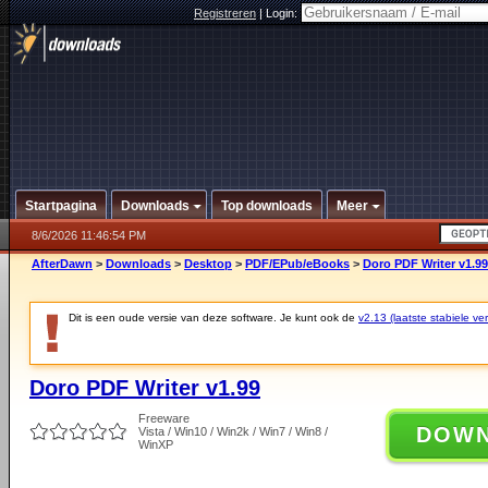
Registreren
|
Login:
Startpagina
Downloads
Top downloads
Meer
8/6/2026 11:46:54 PM
AfterDawn
>
Downloads
>
Desktop
>
PDF/EPub/eBooks
>
Doro PDF Writer v1.99
Dit is een oude versie van deze software. Je kunt ook de
v2.13 (laatste stabiele ver
Doro PDF Writer v1.99
Freeware
DOW
Vista / Win10 / Win2k / Win7 / Win8 /
WinXP