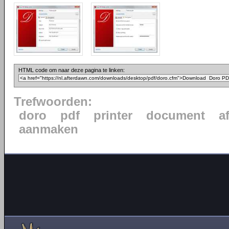
HTML code om naar deze pagina te linken:
Trefwoorden:
doro
pdf
printer
document
a
aanmaken