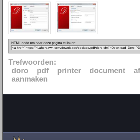
HTML code om naar deze pagina te linken:
Trefwoorden:
doro
pdf
printer
document
a
aanmaken