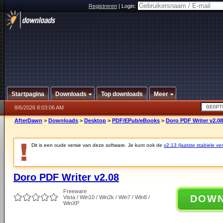
Registreren
|
Login:
Startpagina
Downloads
Top downloads
Meer
8/6/2026 8:03:06 AM
AfterDawn
>
Downloads
>
Desktop
>
PDF/EPub/eBooks
>
Doro PDF Writer v2.08
Dit is een oude versie van deze software. Je kunt ook de
v2.13 (laatste stabiele ver
Doro PDF Writer v2.08
Freeware
DOW
Vista / Win10 / Win2k / Win7 / Win8 /
WinXP