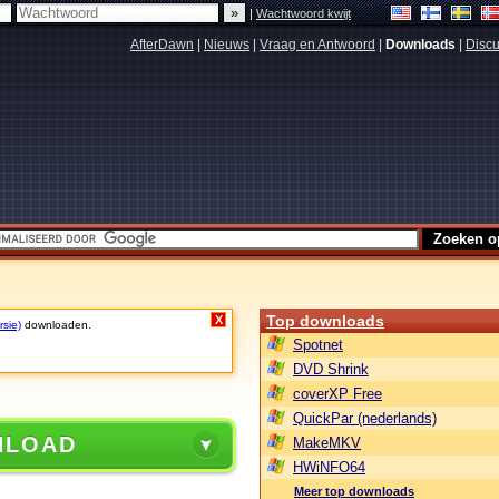
|
Wachtwoord kwijt
AfterDawn
|
Nieuws
|
Vraag en Antwoord
|
Downloads
|
Discu
Top downloads
X
rsie)
downloaden.
Spotnet
DVD Shrink
coverXP Free
QuickPar (nederlands)
NLOAD
MakeMKV
HWiNFO64
Meer top downloads