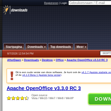
Registreren
|
Login:
Startpagina
Downloads
Top downloads
Meer
8/7/2026 12:54:54 PM
AfterDawn
>
Downloads
>
Desktop
>
Office
>
Apache OpenOffice v3.3.0 RC 3
Dit is een oude versie van deze software. Je kunt ook de
v4.1.7 (laatste stabiele ve
of de
v4.1.0 Beta 1 (laatste beta versie)
.
Apache OpenOffice v3.3.0 RC 3
Open source
DOW
Vista / Win10 / Win7 / Win8 / WinXP