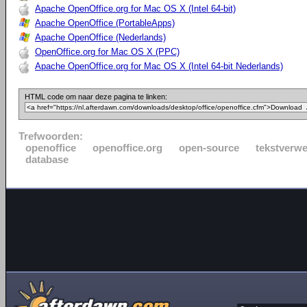
Apache OpenOffice.org for Mac OS X (Intel 64-bit)
Apache OpenOffice (PortableApps)
Apache OpenOffice (Nederlands)
OpenOffice.org for Mac OS X (PPC)
Apache OpenOffice.org for Mac OS X (Intel 64-bit Nederlands)
HTML code om naar deze pagina te linken:
Trefwoorden:
openoffice
openoffice.org
open-source
tekstverwe
database