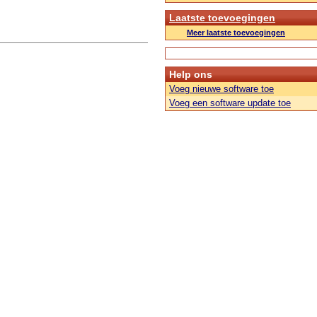
Laatste toevoegingen
Meer laatste toevoegingen
Help ons
Voeg nieuwe software toe
Voeg een software update toe