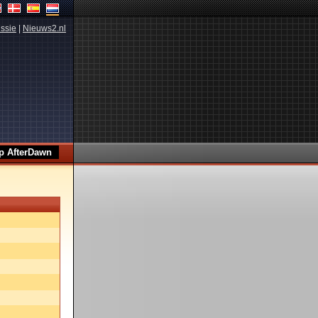
ssie
|
Nieuws2.nl