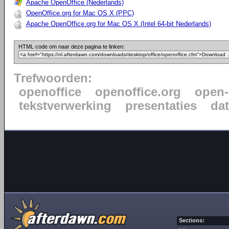
Apache OpenOffice (Nederlands)
OpenOffice.org for Mac OS X (PPC)
Apache OpenOffice.org for Mac OS X (Intel 64-bit Nederlands)
HTML code om naar deze pagina te linken:
Trefwoorden:
openoffice
openoffice.org
open-
tekstverwerking
presentaties
da
Sections: