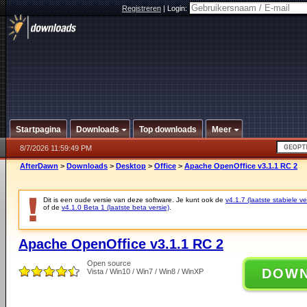
Registreren
|
Login:
Startpagina
Downloads
Top downloads
Meer
8/7/2026 11:59:49 PM
AfterDawn
>
Downloads
>
Desktop
>
Office
>
Apache OpenOffice v3.1.1 RC 2
Dit is een oude versie van deze software. Je kunt ook de
v4.1.7 (laatste stabiele ve
of de
v4.1.0 Beta 1 (laatste beta versie)
.
Apache OpenOffice v3.1.1 RC 2
Open source
DOW
Vista / Win10 / Win7 / Win8 / WinXP