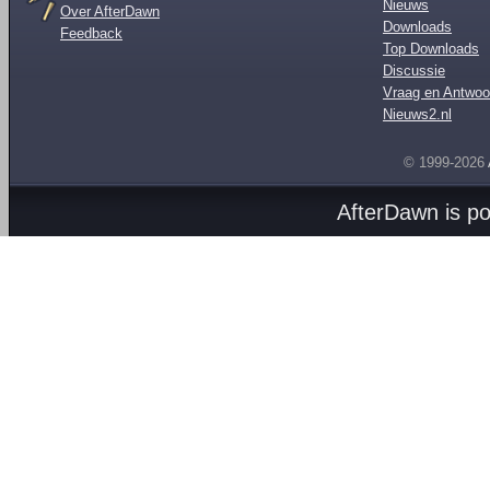
Nieuws
Over AfterDawn
Downloads
Feedback
Top Downloads
Discussie
Vraag en Antwoo
Nieuws2.nl
© 1999-2026
AfterDawn is p