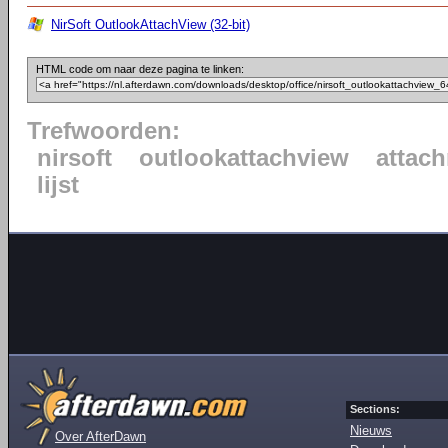
NirSoft OutlookAttachView (32-bit)
HTML code om naar deze pagina te linken:
Trefwoorden:
nirsoft
outlookattachview
attac
lijst
Sections:
Nieuws
Over AfterDawn