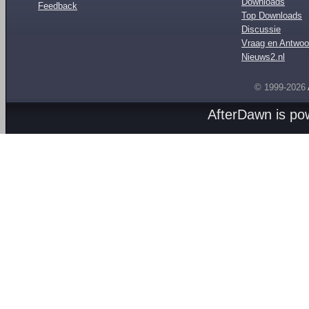
Downloads
Feedback
Top Downloads
Discussie
Vraag en Antwoo
Nieuws2.nl
© 1999-2026
AfterDawn is p