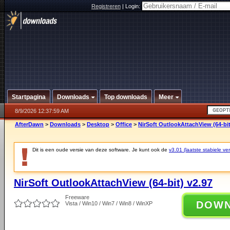
Registreren
|
Login:
Startpagina
Downloads
Top downloads
Meer
8/9/2026 12:37:59 AM
AfterDawn
>
Downloads
>
Desktop
>
Office
>
NirSoft OutlookAttachView (64-bit
Dit is een oude versie van deze software. Je kunt ook de
v3.01 (laatste stabiele ver
NirSoft OutlookAttachView (64-bit) v2.97
Freeware
DOW
Vista / Win10 / Win7 / Win8 / WinXP