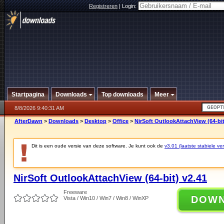
Registreren
|
Login:
Startpagina
Downloads
Top downloads
Meer
8/8/2026 9:40:31 AM
AfterDawn
>
Downloads
>
Desktop
>
Office
>
NirSoft OutlookAttachView (64-bit
Dit is een oude versie van deze software. Je kunt ook de
v3.01 (laatste stabiele ver
NirSoft OutlookAttachView (64-bit) v2.41
Freeware
DOW
Vista / Win10 / Win7 / Win8 / WinXP