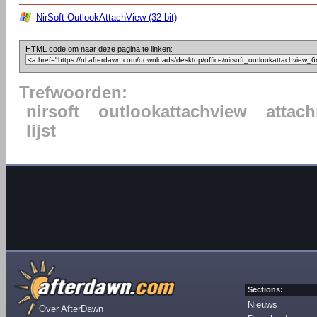
NirSoft OutlookAttachView (32-bit)
HTML code om naar deze pagina te linken:
Trefwoorden:
nirsoft
outlookattachview
attac
lijst
Sections:
Nieuws
Over AfterDawn