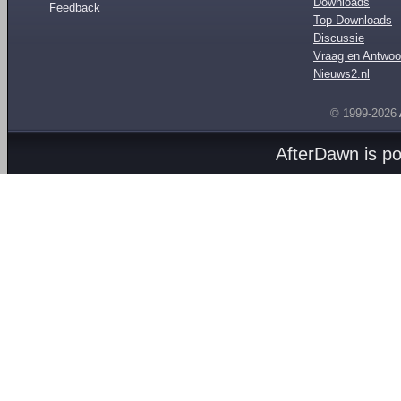
Downloads
Feedback
Top Downloads
Discussie
Vraag en Antwoo
Nieuws2.nl
© 1999-2026
AfterDawn is p