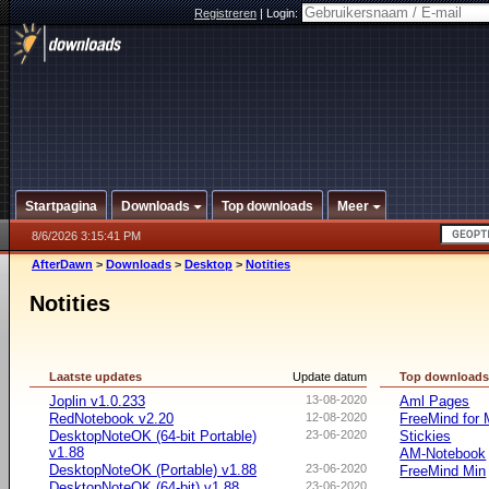
Registreren
|
Login:
Startpagina
Downloads
Top downloads
Meer
8/6/2026 3:15:41 PM
AfterDawn
>
Downloads
>
Desktop
>
Notities
Notities
Laatste updates
Update datum
Top download
Joplin v1.0.233
13-08-2020
Aml Pages
RedNotebook v2.20
12-08-2020
FreeMind for
DesktopNoteOK (64-bit Portable)
23-06-2020
Stickies
v1.88
AM-Notebook
DesktopNoteOK (Portable) v1.88
23-06-2020
FreeMind Min
DesktopNoteOK (64-bit) v1.88
23-06-2020