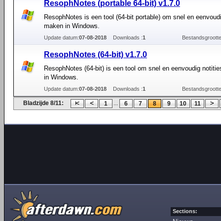
ResophNotes (portable 64-bit) v1.7.0
ResophNotes is een tool (64-bit portable) om snel en eenvoudig
maken in Windows.
Update datum:
07-08-2018
Downloads :
1
Bestandsgrootte
ResophNotes (64-bit) v1.7.0
ResophNotes (64-bit) is een tool om snel en eenvoudig notiti
in Windows.
Update datum:
07-08-2018
Downloads :
1
Bestandsgrootte
Bladzijde 8/11:
...
1
6
7
8
9
10
11
Sections: