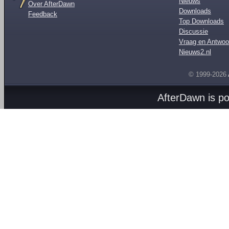
Nieuws
Over AfterDawn
Downloads
Feedback
Top Downloads
Discussie
Vraag en Antwoo
Nieuws2.nl
© 1999-2026
AfterDawn is p