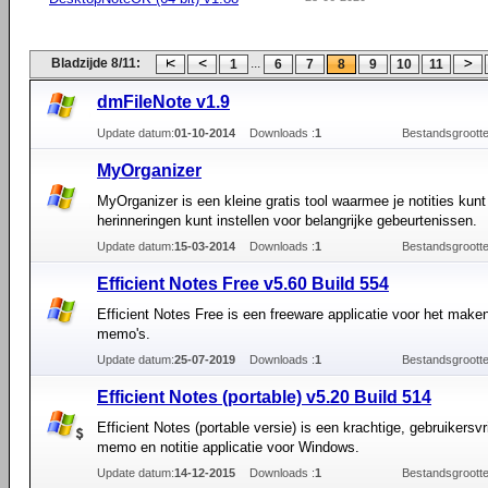
Bladzijde 8/11:
...
1
6
7
8
9
10
11
dmFileNote v1.9
Update datum:
01-10-2014
Downloads :
1
Bestandsgrootte
MyOrganizer
MyOrganizer is een kleine gratis tool waarmee je notities kun
herinneringen kunt instellen voor belangrijke gebeurtenissen.
Update datum:
15-03-2014
Downloads :
1
Bestandsgrootte
Efficient Notes Free v5.60 Build 554
Efficient Notes Free is een freeware applicatie voor het maken
memo's.
Update datum:
25-07-2019
Downloads :
1
Bestandsgrootte
Efficient Notes (portable) v5.20 Build 514
Efficient Notes (portable versie) is een krachtige, gebruikersvr
memo en notitie applicatie voor Windows.
Update datum:
14-12-2015
Downloads :
1
Bestandsgrootte