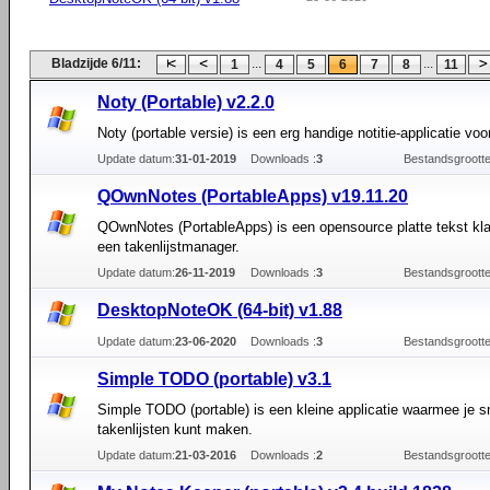
Bladzijde 6/11:
...
...
1
4
5
6
7
8
11
Noty (Portable) v2.2.0
Noty (portable versie) is een erg handige notitie-applicatie vo
Update datum:
31-01-2019
Downloads :
3
Bestandsgrootte
QOwnNotes (PortableApps) v19.11.20
QOwnNotes (PortableApps) is een opensource platte tekst kl
een takenlijstmanager.
Update datum:
26-11-2019
Downloads :
3
Bestandsgrootte
DesktopNoteOK (64-bit) v1.88
Update datum:
23-06-2020
Downloads :
3
Bestandsgrootte
Simple TODO (portable) v3.1
Simple TODO (portable) is een kleine applicatie waarmee je s
takenlijsten kunt maken.
Update datum:
21-03-2016
Downloads :
2
Bestandsgrootte