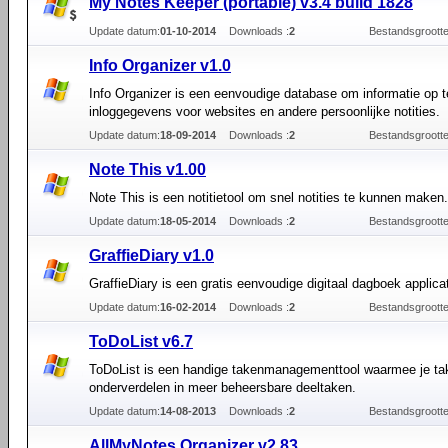
My Notes Keeper (portable) v3.4 build 1828
Update datum:
01-10-2014
Downloads :
2
Bestandsgrootte
Info Organizer v1.0
Info Organizer is een eenvoudige database om informatie op t
inloggegevens voor websites en andere persoonlijke notities.
Update datum:
18-09-2014
Downloads :
2
Bestandsgrootte
Note This v1.00
Note This is een notitietool om snel notities te kunnen maken.
Update datum:
18-05-2014
Downloads :
2
Bestandsgrootte
GraffieDiary v1.0
GraffieDiary is een gratis eenvoudige digitaal dagboek applicat
Update datum:
16-02-2014
Downloads :
2
Bestandsgrootte
ToDoList v6.7
ToDoList is een handige takenmanagementtool waarmee je ta
onderverdelen in meer beheersbare deeltaken.
Update datum:
14-08-2013
Downloads :
2
Bestandsgrootte
AllMyNotes Organizer v2.83