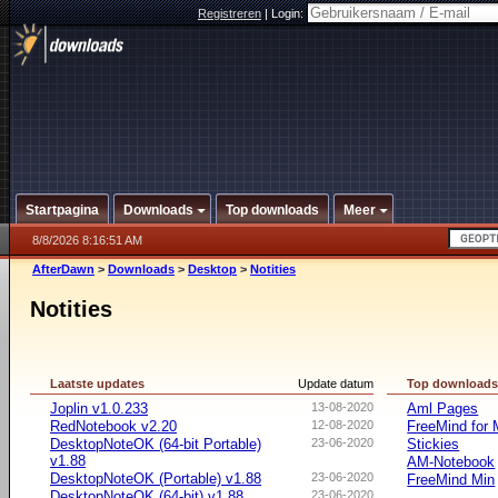
Registreren
|
Login:
Startpagina
Downloads
Top downloads
Meer
8/8/2026 8:16:51 AM
AfterDawn
>
Downloads
>
Desktop
>
Notities
Notities
Laatste updates
Update datum
Top download
Joplin v1.0.233
13-08-2020
Aml Pages
RedNotebook v2.20
12-08-2020
FreeMind for
DesktopNoteOK (64-bit Portable)
23-06-2020
Stickies
v1.88
AM-Notebook
DesktopNoteOK (Portable) v1.88
23-06-2020
FreeMind Min
DesktopNoteOK (64-bit) v1.88
23-06-2020