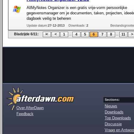
AllMyNotes Organizer is een gratis vrije-vorm persoonlijke
gegevensmanager om je documenten, taken, projecten, ideeë
dagboek veilig te beheren
Update datum:
27-12-2013
Downloads :
2
Bestandsgrootte
Bladzijde 6/11:
...
...
1
4
5
6
7
8
11
Sections:
Nieuws
Over AfterDawn
Downloads
Feedback
Top Downloads
Discussie
Vraag en Antwoo