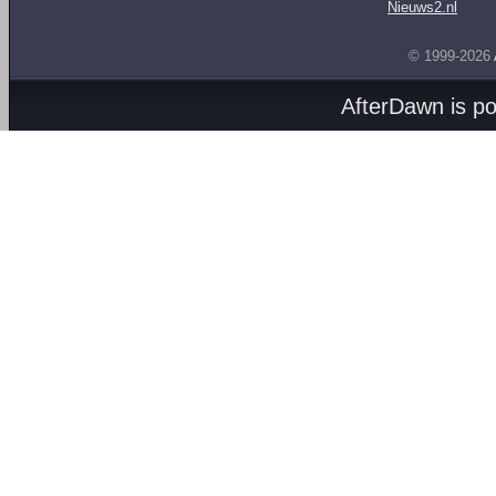
Nieuws2.nl
© 1999-2026
AfterDawn is p