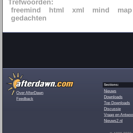
Trefwoorden:
freemind
html
xml
mind
map
gedachten
Sections:
Nieuws
Over AfterDawn
Downloads
Feedback
Top Downloads
Discussie
Vraag en Antwoo
Nieuws2.nl