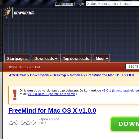
Registreren
|
Login:
Startpagina
Downloads
Top downloads
Meer
8/8/2026 1:33:05 PM
AfterDawn
>
Downloads
>
Desktop
>
Notities
>
FreeMind for Mac OS X v1.0.0
Dit is een oude versie van deze software. Je kunt ook de
v1.0.1 (laatste stabiele ve
of de
v1.1.0 Beta 2 (laatste beta versie)
.
FreeMind for Mac OS X v1.0.0
Open source
DOW
OSX