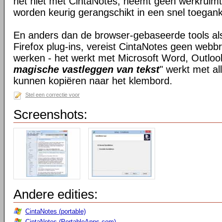
het niet met CintaNotes, neemt geen werkruimte
worden keurig gerangschikt in een snel toegankel
En anders dan de browser-gebaseerde tools al
Firefox plug-ins, vereist CintaNotes geen web
werken - het werkt met Microsoft Word, Outloo
magische vastleggen van tekst
" werkt met all
kunnen kopiëren naar het klembord.
Stel een correctie voor
Screenshots:
Andere edities:
CintaNotes (portable)
CintaNotes (PortableApps.com)