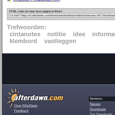
HTML code om naar deze pagina te linken:
Trefwoorden:
cintanotes
notitie
idee
informa
klembord
vastleggen
Sections:
Nieuws
Over AfterDawn
Downloads
Feedback
Top Downloads