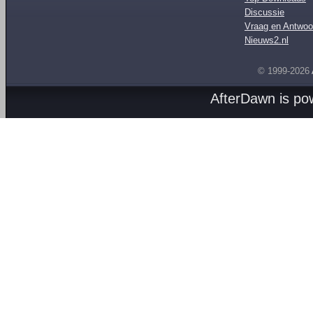
Discussie
Vraag en Antwoo
Nieuws2.nl
© 1999-2026
AfterDawn is p