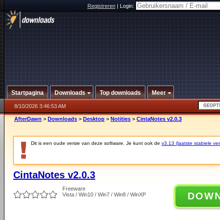
Registreren
|
Login:
Startpagina
Downloads
Top downloads
Meer
8/10/2026 3:46:53 AM
AfterDawn
>
Downloads
>
Desktop
>
Notities
>
CintaNotes v2.0.3
Dit is een oude versie van deze software. Je kunt ook de
v3.13 (laatste stabiele ver
CintaNotes v2.0.3
Freeware
DOW
Vista / Win10 / Win7 / Win8 / WinXP