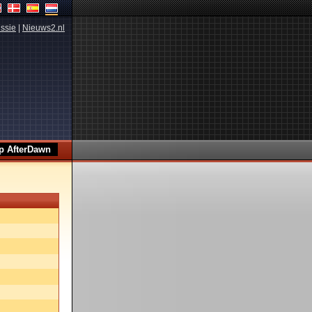
ssie
|
Nieuws2.nl