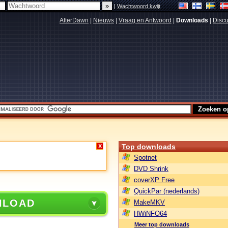
|
Wachtwoord kwijt
AfterDawn
|
Nieuws
|
Vraag en Antwoord
|
Downloads
|
Discu
Top downloads
X
Spotnet
DVD Shrink
coverXP Free
QuickPar (nederlands)
NLOAD
MakeMKV
HWiNFO64
Meer top downloads