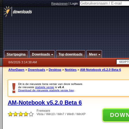
Registreren
|
Login:
Startpagina
Downloads
Top downloads
Meer
8/6/2026 3:14:38 AM
AfterDawn
>
Downloads
>
Desktop
>
Notities
>
AM-Notebook v5.2.0 Beta 6
Dit is de nieuwste beta versie van deze software.
de nieuwste
stabiele versie
is
v6.4
.
Download de nieuwste stabiele versie hier
.
AM-Notebook v5.2.0 Beta 6
Freeware
DOW
Vista / Win10 / Win7 / Win8 / WinXP