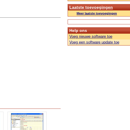
Laatste toevoegingen
Meer laatste toevoegingen
Help ons
Voeg nieuwe software toe
Voeg een software update toe