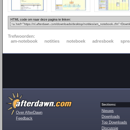
HTML code om naar deze pagina te linken:
Trefwoorden:
am-notebook
notities
noteboek
adresboek
spre
Sections:
Nieuws
Over AfterDawn
Downloads
Feedback
Top Downloads
Discussie