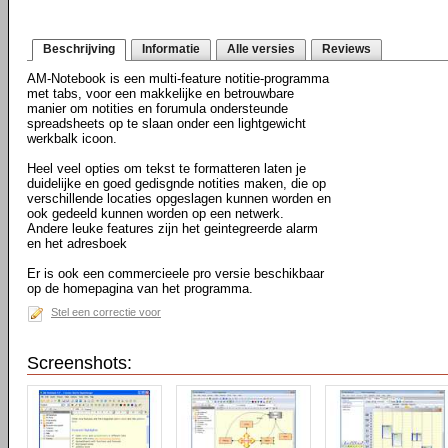
Beschrijving
Informatie
Alle versies
Reviews
AM-Notebook is een multi-feature notitie-programma
met tabs, voor een makkelijke en betrouwbare
manier om notities en forumula ondersteunde
spreadsheets op te slaan onder een lightgewicht
werkbalk icoon.
Heel veel opties om tekst te formatteren laten je
duidelijke en goed gedisgnde notities maken, die op
verschillende locaties opgeslagen kunnen worden en
ook gedeeld kunnen worden op een netwerk.
Andere leuke features zijn het geintegreerde alarm
en het adresboek
Er is ook een commercieele pro versie beschikbaar
op de homepagina van het programma.
Stel een correctie voor
Screenshots: