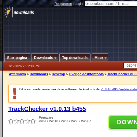
Registreren
|
Login:
Startpagina
Downloads
Top downloads
Meer
8/6/2026 7:51:30 PM
AfterDawn
>
Downloads
>
Desktop
>
Overige desktoptools
>
TrackChecker v1.0
Dit is een oude versie van deze software. Je kunt ook de
v1.0.16.485 (laatste stabi
TrackChecker v1.0.13 b455
Freeware
DOW
Vista / Win10 / Win7 / Win8 / WinXP