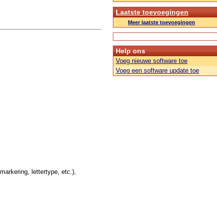
Laatste toevoegingen
Meer laatste toevoegingen
Help ons
Voeg nieuwe software toe
Voeg een software update toe
rmarkering, lettertype, etc.),