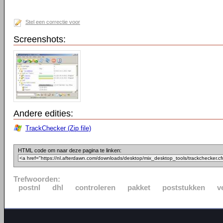
Stel een correctie voor
Screenshots:
Andere edities:
TrackChecker (Zip file)
HTML code om naar deze pagina te linken:
Trefwoorden:
postnl
dhl
controleren
pakket
poststukken
v