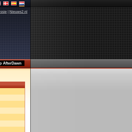
ssie
|
Nieuws2.nl