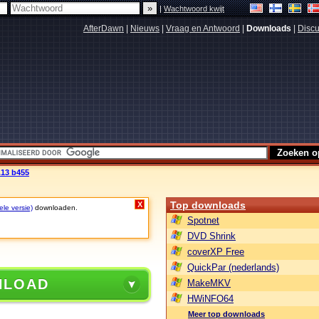
|
Wachtwoord kwijt
AfterDawn
|
Nieuws
|
Vraag en Antwoord
|
Downloads
|
Discu
.13 b455
Top downloads
X
ele versie)
downloaden.
Spotnet
DVD Shrink
coverXP Free
QuickPar (nederlands)
NLOAD
MakeMKV
HWiNFO64
Meer top downloads