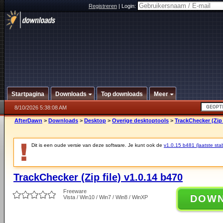
Registreren
|
Login:
Startpagina
Downloads
Top downloads
Meer
8/10/2026 5:38:08 AM
AfterDawn
>
Downloads
>
Desktop
>
Overige desktoptools
>
TrackChecker (Zip 
Dit is een oude versie van deze software. Je kunt ook de
v1.0.15 b481 (laatste stab
TrackChecker (Zip file) v1.0.14 b470
Freeware
DOW
Vista / Win10 / Win7 / Win8 / WinXP