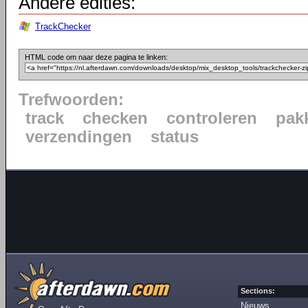
Andere edities:
TrackChecker
HTML code om naar deze pagina te linken:
Trefwoorden:
track
checken
controleren
pak
verzendingen
status
Sections:
Nieuws