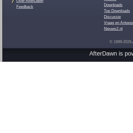
Over AfterDawn
Downloads
Feedback
Top Downloads
Discussie
Vraag en Antwoo
Nieuws2.nl
© 1999-2026
AfterDawn is p